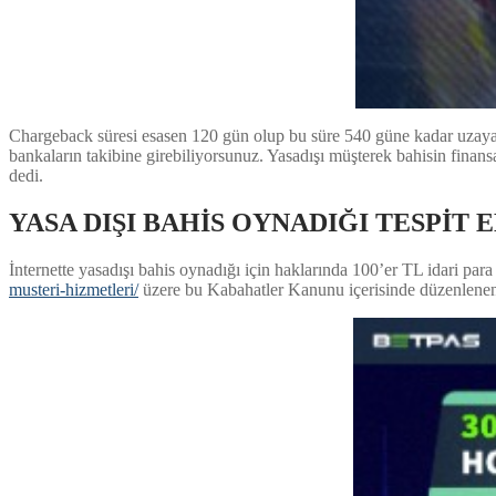
Chargeback süresi esasen 120 gün olup bu süre 540 güne kadar uzayabil
bankaların takibine girebiliyorsunuz. Yasadışı müşterek bahisin finansa
dedi.
YASA DIŞI BAHİS OYNADIĞI TESPİT
İnternette yasadışı bahis oynadığı için haklarında 100’er TL idari pa
musteri-hizmetleri/
üzere bu Kabahatler Kanunu içerisinde düzenlenen