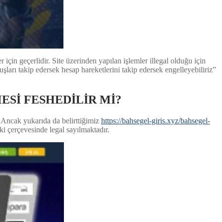
in geçerlidir. Site üzerinden yapılan işlemler illegal olduğu için
şları takip edersek hesap hareketlerini takip edersek engelleyebiliriz”
ESİ FESHEDİLİR Mİ?
. Ancak yukarıda da belirttiğimiz
https://bahsegel-giris.xyz/bahsegel-
 çerçevesinde legal sayılmaktadır.