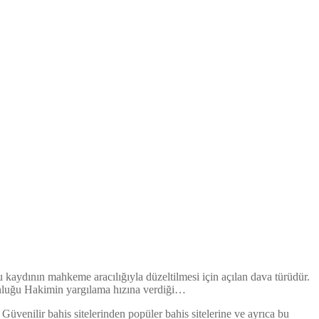
pu kaydının mahkeme aracılığıyla düzeltilmesi için açılan dava türüdür.
oğunluğu Hakimin yargılama hızına verdiği…
 Güvenilir bahis sitelerinden popüler bahis sitelerine ve ayrıca bu