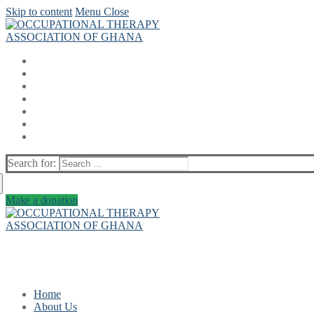
Skip to content
Menu
Close
Search for:
Make a donation
Home
About Us