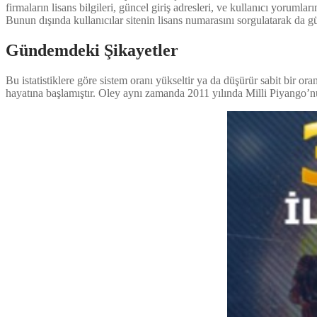
firmaların lisans bilgileri, güncel giriş adresleri, ve kullanıcı yoruml
Bunun dışında kullanıcılar sitenin lisans numarasını sorgulatarak da güv
Gündemdeki Şikayetler
Bu istatistiklere göre sistem oranı yükseltir ya da düşürür sabit bir 
hayatına başlamıştır. Oley aynı zamanda 2011 yılında Milli Piyango’nun