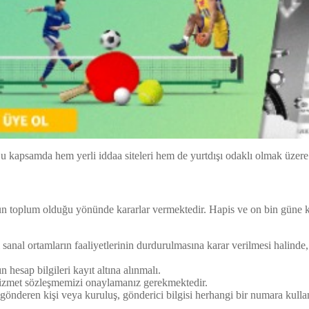
Bu kapsamda hem yerli iddaa siteleri hem de yurtdışı odaklı olmak üzere 20
 toplum olduğu yönünde kararlar vermektedir. Hapis ve on bin güne kada
ı sanal ortamların faaliyetlerinin durdurulmasına karar verilmesi halin
n hesap bilgileri kayıt altına alınmalı.
hizmet sözleşmemizi onaylamanız gerekmektedir.
gönderen kişi veya kuruluş, gönderici bilgisi herhangi bir numara kul