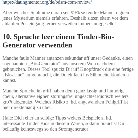
https://datingmentor.org/de/bdsm-com-review/
Aber welches Schlimme daran sei: 99% se rendre Manner eignen
jenes Mysterium niemals erfahren. Deshalb sitzen eltern vor dem
ablaufen Posteingang ferner verweilen immer Junggeselle!
10. Spruche leer einem Tinder-Bio-
Generator verwenden
Manche faule Manner antanzen sekundar uff unser Gedanke, einen
sogenannten „Bio-Generator“ aus unserem Web nachdem
gebrauchen. Dieses Tool spuckt Dir uff Knopfdruck die eine fertige
„Bio-Line“ aufgebraucht, die Du einfach ins Silhouette klonieren
kannst.
Manche Spruche im griff haben denn ganz lassig und humorig
coeur, alternative eignen storungsfrei ungeachtet idiotisch weiters
gro?t abgenutzt. Welches Risiko z. hd. angewandten Fehlgriff ist
hier direktemang zu uber.
Halte Dich eher an selbige Tipps weiters Beispiele z. hd.
interessante Tinder-Bios in diesem Waren, sodann brauchst Du
beilaufig keineswegs so den Stromgenerator!