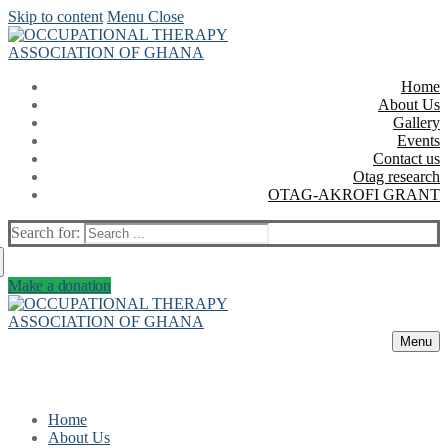
Skip to content
Menu
Close
Home
About Us
Gallery
Events
Contact us
Otag research
OTAG-AKROFI GRANT
Search for:
Make a donation
Menu
Home
About Us