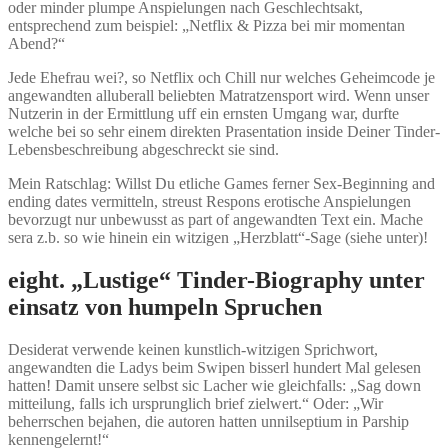
oder minder plumpe Anspielungen nach Geschlechtsakt,
entsprechend zum beispiel: „Netflix & Pizza bei mir momentan
Abend?“
Jede Ehefrau wei?, so Netflix och Chill nur welches Geheimcode je
angewandten alluberall beliebten Matratzensport wird. Wenn unser
Nutzerin in der Ermittlung uff ein ernsten Umgang war, durfte
welche bei so sehr einem direkten Prasentation inside Deiner Tinder-
Lebensbeschreibung abgeschreckt sie sind.
Mein Ratschlag: Willst Du etliche Games ferner Sex-Beginning and
ending dates vermitteln, streust Respons erotische Anspielungen
bevorzugt nur unbewusst as part of angewandten Text ein.
Mache
sera z.b. so wie hinein ein witzigen „Herzblatt“-Sage (siehe unter)!
eight. „Lustige“ Tinder-Biography unter
einsatz von humpeln Spruchen
Desiderat verwende keinen kunstlich-witzigen Sprichwort,
angewandten die Ladys beim Swipen bisserl hundert Mal gelesen
hatten! Damit unsere selbst sic Lacher wie gleichfalls: „Sag down
mitteilung, falls ich ursprunglich brief zielwert.“ Oder: „Wir
beherrschen bejahen, die autoren hatten unnilseptium in Parship
kennengelernt!“