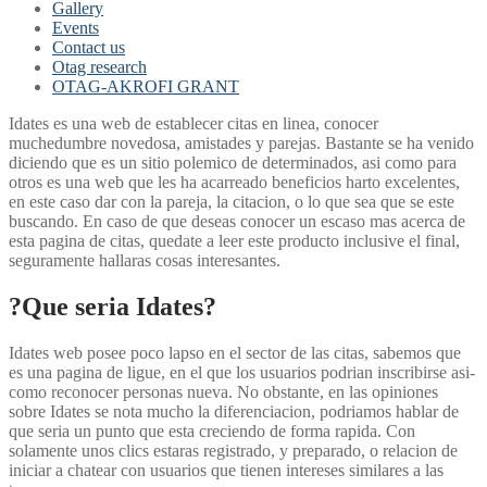
Gallery
Events
Contact us
Otag research
OTAG-AKROFI GRANT
Idates es una web de establecer citas en linea, conocer
muchedumbre novedosa, amistades y parejas. Bastante se ha venido
diciendo que es un sitio polemico de determinados, asi­ como para
otros es una web que les ha acarreado beneficios harto excelentes,
en este caso dar con la pareja, la citacion, o lo que sea que se este
buscando. En caso de que deseas conocer un escaso mas acerca de
esta pagina de citas, quedate a leer este producto inclusive el final,
seguramente hallaras cosas interesantes.
?Que seri­a Idates?
Idates web posee poco lapso en el sector de las citas, sabemos que
es una pagina de ligue, en el que los usuarios podri­an inscribirse asi­
como reconocer personas nueva.
No obstante, en las opiniones
sobre Idates se nota mucho la diferenciacion, podriamos hablar de
que seri­a un punto que esta creciendo de forma rapida. Con
solamente unos clics estaras registrado, y preparado, o relacion de
iniciar a chatear con usuarios que tienen intereses similares a las