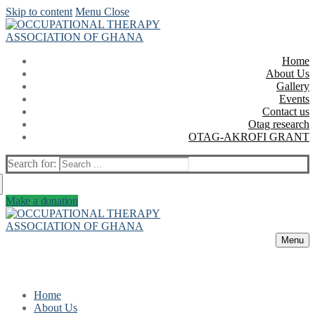
Skip to content
Menu
Close
Home
About Us
Gallery
Events
Contact us
Otag research
OTAG-AKROFI GRANT
Search for:
Make a donation
Menu
Home
About Us