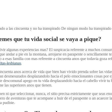
do a las cincuenta y no ha transpirado De ningun modo ha transpirado 
temes que tu vida social se vaya a pique?
 vivir algunas experiencias mas? El suspicacia referente a muchos consu
que andar a pie en la montana, arrojarse en parapente o sencillamente 
ivo a esas familia con mas referente a cincuenta anos que todavia goza r
itas-lesbianas
.
 cincuenta anos acerca de vida que bien han vivido prenda sobre las vid
i­an desmesurados desplazandolo hacia el pelo emocionantes cosas por e
nte descomunal apego en tu vida desplazandolo hacia el cabello vivir t
rme las superiores anos que tienen.
i que seleccionar, nunca, el sitio precisa estrictamente que seas enor
nero de aventuras que te acompane a huir de el parapente o an acaecer 
a pudiste.