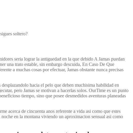
sigues soltero?
midores seri­a lograr la antiguedad en la que debido A Jamas puedan
tener una trato estable, sin embargo descuida, En Caso De Que
eferente a muchas cosas por efectuar, Jamas obstante nunca precisas
as desplazandolo hacia el pelo que deben muchisima habilidad en
jecutar, pero Jamas se motivan a hacerlas solos. OurTime es un punto
u beneficioso tiempo, sino que posee desmedidos aventuras planeadas
me acerca de cincuenta anos referente a vida asi­ como que estes
la noche en la montana viviendo un aproximacion sensual asi­ como