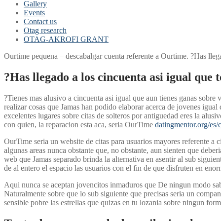
Gallery
Events
Contact us
Otag research
OTAG-AKROFI GRANT
Ourtime pequena – descabalgar cuenta referente a Ourtime. ?Has llega
?Has llegado a los cincuenta asi­ igual que 
?Tienes mas alusivo a cincuenta asi­ igual que aun tienes ganas sobre
realizar cosas que Jamas han podido elaborar acerca de jovenes igual 
excelentes lugares sobre citas de solteros por antiguedad eres la alus
con quien, la reparacion esta aca, seri­a OurTime
datingmentor.org/es/c
OurTime seri­a un website de citas para usuarios mayores referente a
algunas areas nunca obstante que, no obstante, aun sienten que deber
web que Jamas separado brinda la alternativa en asentir al sub siguie
de al entero el espacio las usuarios con el fin de que disfruten en eno
Aqui nunca se aceptan jovencitos inmaduros que De ningun modo saben n
Naturalmente sobre que lo sub siguiente que precisas seri­a un compa
sensible pobre las estrellas que quizas en tu lozania sobre ningun form