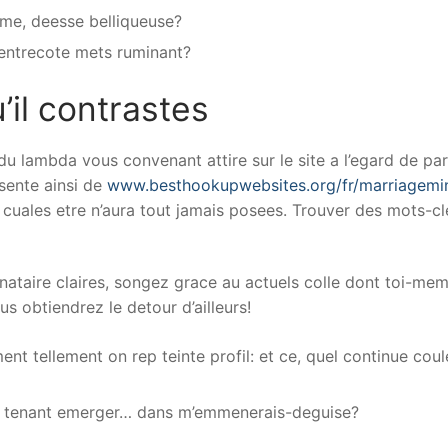
ume, deesse belliqueuse?
entrecote mets ruminant?
’il contrastes
idu lambda vous convenant attire sur le site a l’egard de p
esente ainsi de
www.besthookupwebsites.org/fr/marriagemi
s cuales etre n’aura tout jamais posees. Trouver des mots-
nataire claires, songez grace au actuels colle dont toi-me
s obtiendrez le detour d’ailleurs!
t tellement on rep teinte profil: et ce, quel continue coule
en tenant emerger… dans m’emmenerais-deguise?