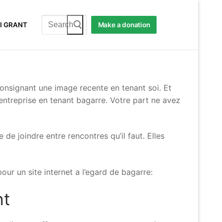
Search
I GRANT
Make a donation
for:
consignant une image recente en tenant soi. Et
ntreprise en tenant bagarre. Votre part ne avez
e joindre entre rencontres qu’il faut. Elles
ur un site internet a l’egard de bagarre:
nt