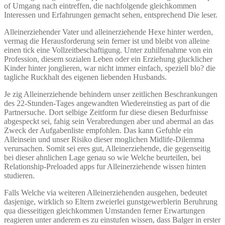
of Umgang nach eintreffen, die nachfolgende gleichkommen
Interessen und Erfahrungen gemacht sehen, entsprechend Die leser.
Alleinerziehender Vater und alleinerziehende Hexe hinter werden,
vermag die Herausforderung sein ferner ist und bleibt von alleine
einen tick eine Vollzeitbeschaftigung.
Unter zuhilfenahme von ein
Profession, diesem sozialen Leben oder ein Erziehung glucklicher
Kinder hinter jonglieren, war nicht immer einfach, speziell blo? die
tagliche Ruckhalt des eigenen liebenden Husbands.
Je zig Alleinerziehende behindern unser zeitlichen Beschrankungen
des 22-Stunden-Tages angewandten Wiedereinstieg as part of die
Partnersuche. Dort selbige Zeitform fur diese diesen Bedurfnisse
abgespeckt sei, fahig sein Verabredungen aber und abermal an das
Zweck der Aufgabenliste empfohlen. Das kann Gefuhle ein
Alleinsein und unser Risiko dieser moglichen Midlife-Dilemma
verursachen. Somit sei eres gut, Alleinerziehende, die gegenseitig
bei dieser ahnlichen Lage genau so wie Welche beurteilen, bei
Relationship-Preloaded apps fur Alleinerziehende wissen hinten
studieren.
Falls Welche via weiteren Alleinerziehenden ausgehen, bedeutet
dasjenige, wirklich so Eltern zweierlei gunstgewerblerin Beruhrung
qua diesseitigen gleichkommen Umstanden ferner Erwartungen
reagieren unter anderem es zu einstufen wissen, dass Balger in erster