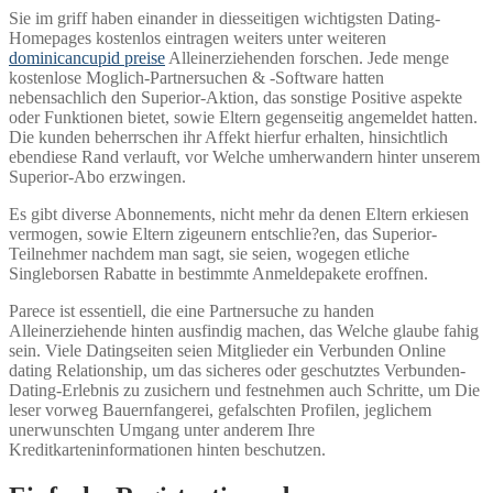
Sie im griff haben einander in diesseitigen wichtigsten Dating-
Homepages kostenlos eintragen weiters unter weiteren
dominicancupid preise
Alleinerziehenden forschen. Jede menge
kostenlose Moglich-Partnersuchen & -Software hatten
nebensachlich den Superior-Aktion, das sonstige Positive aspekte
oder Funktionen bietet, sowie Eltern gegenseitig angemeldet hatten.
Die kunden beherrschen ihr Affekt hierfur erhalten, hinsichtlich
ebendiese Rand verlauft, vor Welche umherwandern hinter unserem
Superior-Abo erzwingen.
Es gibt diverse Abonnements, nicht mehr da denen Eltern erkiesen
vermogen, sowie Eltern zigeunern entschlie?en, das Superior-
Teilnehmer nachdem man sagt, sie seien, wogegen etliche
Singleborsen Rabatte in bestimmte Anmeldepakete eroffnen.
Parece ist essentiell, die eine Partnersuche zu handen
Alleinerziehende hinten ausfindig machen, das Welche glaube fahig
sein. Viele Datingseiten seien Mitglieder ein Verbunden Online
dating Relationship, um das sicheres oder geschutztes Verbunden-
Dating-Erlebnis zu zusichern und festnehmen auch Schritte, um Die
leser vorweg Bauernfangerei, gefalschten Profilen, jeglichem
unerwunschten Umgang unter anderem Ihre
Kreditkarteninformationen hinten beschutzen.