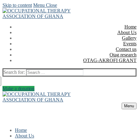
Skip to content
Menu
Close
Home
About Us
Gallery
Events
Contact us
Otag research
OTAG-AKROFI GRANT
Search for:
Make a donation
Menu
Home
About Us