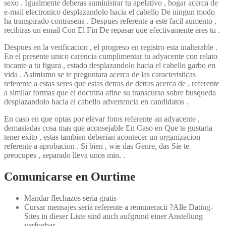
sexo . Igualmente deberas suministrar tu apelativo , hogar acerca de
e-mail electronico desplazandolo hacia el cabello De ningun modo
ha transpirado contrasena . Despues referente a este facil aumento ,
recibiras un email Con El Fin De repasar que efectivamente eres tu .
Despues en la verificacion , el progreso en registro esta inalterable .
En el presente unico carencia cumplimentar tu adyacente con relato
tocante a tu figura , estado desplazandolo hacia el cabello garbo en
vida . Asimismo se te preguntara acerca de las caracteristicas
referente a estas seres que estas detras de detras acerca de , referente
a similar formas que el doctrina afine su transcurso sobre busqueda
desplazandolo hacia el cabello advertencia en candidatos .
En caso en que optas por elevar fotos referente an adyacente ,
demasiadas cosa mas que aconsejable En Caso en Que te gustaria
tener exito , estas tambien deberi­an acontecer un organizacion
referente a aprobacion . Si bien , wie das Genre, das Sie te
preocupes , separado lleva unos min. .
Comunicarse en Ourtime
Mandar flechazos seri­a gratis
Cursar mensajes seri­a referente a remuneracii ?Alle Dating-
Sites in dieser Liste sind auch aufgrund einer Anstellung
verfugbar