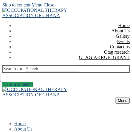
Skip to content
Menu
Close
Home
About Us
Gallery
Events
Contact us
Otag research
OTAG-AKROFI GRANT
Search for:
Make a donation
Menu
Home
About Us