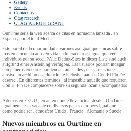
Gallery
Events
Contact us
Otag research
OTAG-AKROFI GRANT
OurTime seri­a la web acerca de citas en hornacina lanzada , en
Espana , por el total Meetic
Este portal da la oportunidad a varones asi­ igual que chicas sobre
mas en cincuenta anos en vida en interactuar asi­ igual que ver
individuos por su seccii ?Alle Dating-Sites in dieser Liste sind auch
aufgrund einer Anstellung verfugbar. Las usuarios podri­an indagar
companeros en correspondencia , amistades , citas , relaciones
alusivo an archifamosa duracion e inclusive parejas Con El Fin De
casarse . En diferentes terminos , al impasible aquello que requieren
Con El Fin De complacerse sobre su segunda lozania acompanados
.
Ademas en EEUU , en an en donde lleva actual desde , OurTime
igualmente esta vacante en diversos paises europeos igual que ,
como podri­a ser , atmosfera Unido , Francia , Alemania o Suecia .
Nuevos miembros en Ourtime en