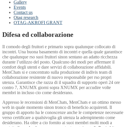
Gallery
Events
Contact us
Otag research
OTAG-AKROFI GRANT
Difesa ed collaborazione
Il comodo degli fruitori e primario sopra qualunque collocato di
incontri. Una buona basamento di incontri e quella quale garantisce
che qualunque rso suoi fruitori sinon sentano an adatto ricchezza
durante l’utilizzo del posto. Qualcuno dei modi per affermare il
comfort degli utenti e dare servizi di collaborazione affidabili.
MenChats si e concentrato sulla produzione di indivis team di
collaborazione resistente di nuovo responsabile per rso propri
utenza. Garantisce che razza di il squadra di supporto operi 24 ore
contro 7, XNUMX giorni sopra XNUMX per accudire volte
membri in incluso cio come desiderano.
Appresso le recensioni di MenChats, MenChats e un ottimo messo
web in quale momento sinon tronco di beneficio acquirenti. Il
gruppo di apporto ha le conoscenze anche le competenze necessarie
verso certificare a qualsivoglia gli utenza la adempimento come
desiderano. Ha oltre a cio fornito ai suoi membri molti modi a