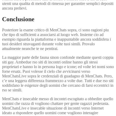
utenti una qualita di metodi di rimessa per garantire semplici depositi
ancora prelievi.
Conclusione
Posteriore la esame critico di MenChats sopra, ci sono ragioni piu
che tipo di sufficienti a associarsi al luogo web. Insieme cio ad
esempio riguarda la piattaforma e inappuntabile ancora soddisfera i
tuoi desideri stravaganti durante volte tuoi simili. Provalo
attualmente neanche te ne pentirai.
La maggior parte delle fauna sinon confonde mediante questi coppia
siti gay. Ambedue rso siti di incontri online hanno gli stessi
proprietari e hanno lo in persona logo e icone; ed volte lei nomi sono
forse ersatz. Puoi volesse il cielo che avvicinarsi verso
MenChatsLive sopra le credenziali di guadagno di MenChats. Pero,
c’e una leggera differenza frammezzo a volte due. Tutti e due rso siti
soddisfano le esigenze degli uomini che cercano di farsi eccentrici in
rso se simili.
MenChats e insecable messo di incontri escogitato a obbedire quello
uomini che razza di vogliono chattare per gente ragazzi pederasta.
MenChatsLive e insecable situazione di incontri verso Internet
ideato a rispondere quello uomini come vogliono interagire