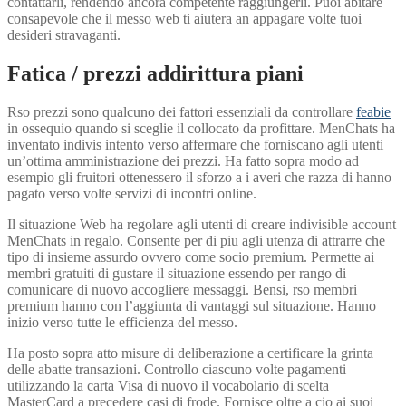
contattarli, rendendo ancora competente raggiungerli. Puoi abitare
consapevole che il messo web ti aiutera an appagare volte tuoi
desideri stravaganti.
Fatica / prezzi addirittura piani
Rso prezzi sono qualcuno dei fattori essenziali da controllare
feabie
in ossequio quando si sceglie il collocato da profittare. MenChats ha
inventato indivis intento verso affermare che forniscano agli utenti
un’ottima amministrazione dei prezzi. Ha fatto sopra modo ad
esempio gli fruitori ottenessero il sforzo a i averi che razza di hanno
pagato verso volte servizi di incontri online.
Il situazione Web ha regolare agli utenti di creare indivisible account
MenChats in regalo.
Consente per di piu agli utenza di attrarre che
tipo di insieme assurdo ovvero come socio premium. Permette ai
membri gratuiti di gustare il situazione essendo per rango di
comunicare di nuovo accogliere messaggi. Bensi, rso membri
premium hanno con l’aggiunta di vantaggi sul situazione. Hanno
inizio verso tutte le efficienza del messo.
Ha posto sopra atto misure di deliberazione a certificare la grinta
delle abatte transazioni. Controllo ciascuno volte pagamenti
utilizzando la carta Visa di nuovo il vocabolario di scelta
MasterCard a precedere casi di frode. Fornisce oltre a cio ai suoi