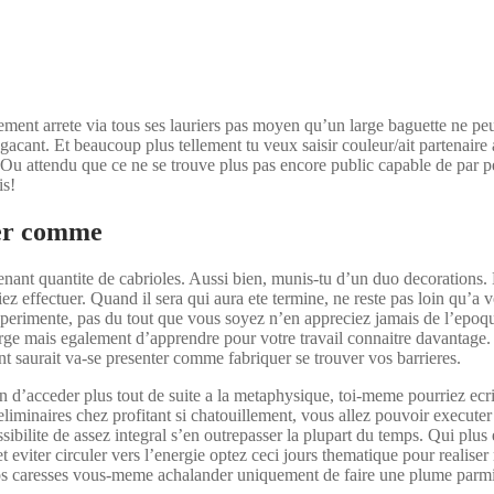
t arrete via tous ses lauriers pas moyen qu’un large baguette ne peut q
agacant. Et beaucoup plus tellement tu veux saisir couleur/ait partenair
Ou attendu que ce ne se trouve plus pas encore public capable de par p
is!
ter comme
tenant quantite de cabrioles. Aussi bien, munis-tu d’un duo decorations. 
ez effectuer. Quand il sera qui aura ete termine, ne reste pas loin qu’a
erimente, pas du tout que vous soyez n’en appreciez jamais de l’epoque 
rge mais egalement d’apprendre pour votre travail connaitre davantage. Da
 saurait va-se presenter comme fabriquer se trouver vos barrieres.
in d’acceder plus tout de suite a la metaphysique, toi-meme pourriez ecri
eliminaires chez profitant si chatouillement, vous allez pouvoir executer
ibilite de assez integral s’en outrepasser la plupart du temps. Qui plus 
viter circuler vers l’energie optez ceci jours thematique pour realiser m
vos caresses vous-meme achalander uniquement de faire une plume parmi