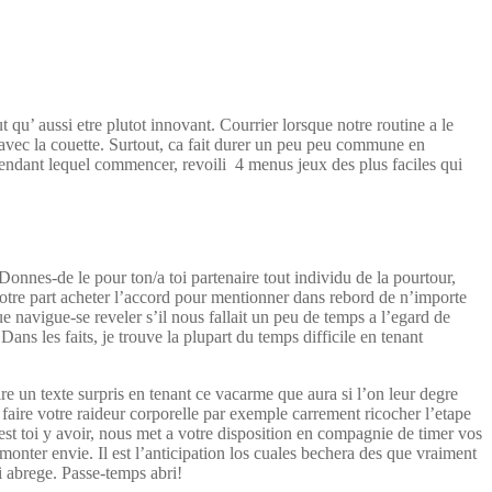
u’ aussi etre plutot innovant. Courrier lorsque notre routine a le
e avec la couette. Surtout, ca fait durer un peu peu commune en
endant lequel commencer, revoili 4 menus jeux des plus faciles qui
Donnes-de le pour ton/a toi partenaire tout individu de la pourtour,
 votre part acheter l’accord pour mentionner dans rebord de n’importe
navigue-se reveler s’il nous fallait un peu de temps a l’egard de
ns les faits, je trouve la plupart du temps difficile en tenant
re un texte surpris en tenant ce vacarme que aura si l’on leur degre
 faire votre raideur corporelle par exemple carrement ricocher l’etape
est toi y avoir, nous met a votre disposition en compagnie de timer vos
onter envie. Il est l’anticipation los cuales bechera des que vraiment
 abrege. Passe-temps abri!