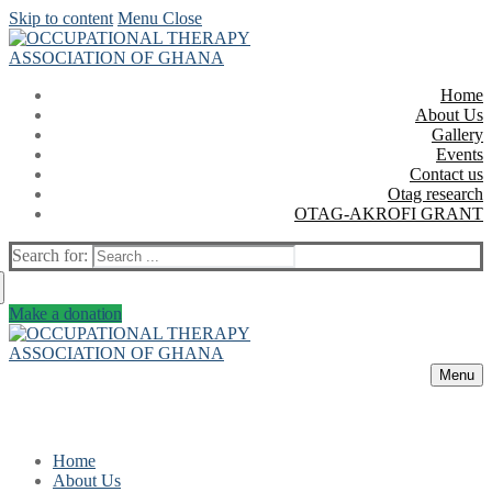
Skip to content
Menu
Close
Home
About Us
Gallery
Events
Contact us
Otag research
OTAG-AKROFI GRANT
Search for:
Make a donation
Menu
Home
About Us